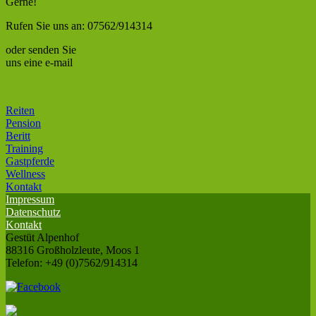
Gerne!
Rufen Sie uns an: 07562/914314
oder senden Sie
uns eine e-mail
Reiten
Pension
Beritt
Training
Gastpferde
Wellness
Kontakt
Impressum
Datenschutz
Kontakt
Gestüt Alpenhof
88316 Großholzleute, Moos 1
Telefon: +49 (0)7562/914314